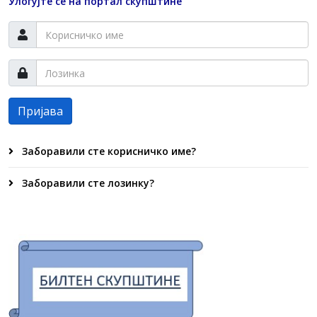
Улогујте се на портал скупштине
Пријава
Заборавили сте корисничко име?
Заборавили сте лозинку?