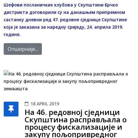
Шефови посланичких клубова у Скупштини Брчко
дистрикта договорили су на данашњем припремном
састанку дневни ред 47. редовне сједнице Скупштине
која је заказана за наредну сриједу, 24. априла 2019.
године.
Опширније...
18 APRIL 2019
На 46. редовној сједници
Скупштина расправљала о
процесу фискализације и
закупу пољопривредног