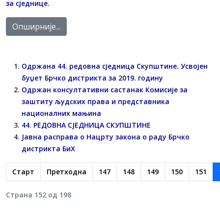
за сједнице.
Опширније...
Одржана 44. редовна сједница Скупштине. Усвојен
буџет Брчко дистрикта за 2019. годину
Одржан консултативни састанак Комисије за
заштиту људских права и представника
националних мањина
44. РЕДОВНA СЈЕДНИЦA СКУПШТИНЕ
Јавна расправа о Нацрту закона о раду Брчко
дистрикта БиХ
Старт
Претходна
147
148
149
150
151
Страна 152 од 198