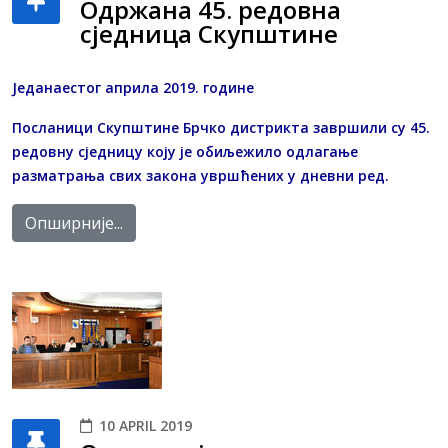
Одржана 45. редовна
сједница Скупштине
Једанаестог априла 2019. године
Посланици Скупштине Брчко дистрикта завршили су 45.
редовну сједницу коју је обиљежило одлагање
разматрања свих закона увршћених у дневни ред.
Опширније...
10 APRIL 2019