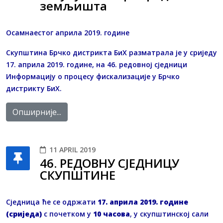
земљишта
Осамнаестог априла 2019. године
Скупштина Брчко дистрикта БиХ разматрала је у сриједу
17. априла 2019. године, на 46. редовној сједници
Информацију о процесу фискализације у Брчко
дистрикту БиХ.
Опширније...
11 APRIL 2019
46. РЕДОВНУ СЈЕДНИЦУ
СКУПШТИНЕ
Сједница ће се одржати
17. априла 2019. године
(сриједа)
с почетком у
10 часова
, у скупштинској сали