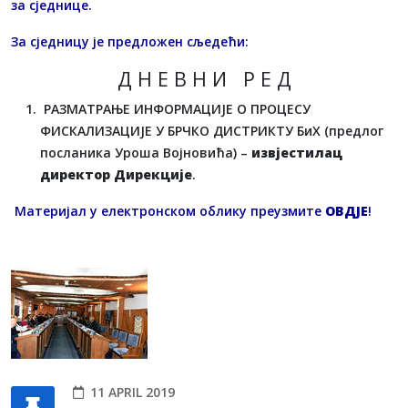
за сједнице.
За сједницу је предложен сљедећи:
Д Н Е В Н И Р Е Д
РАЗМАТРАЊЕ ИНФОРМАЦИЈЕ О ПРОЦЕСУ
ФИСКАЛИЗАЦИЈЕ У БРЧКО ДИСТРИКТУ БиХ (предлог
посланика Уроша Војновића) –
извјестилац
директор Дирекције
.
Материјал у електронском облику преузмите
ОВДЈЕ
!
11 APRIL 2019