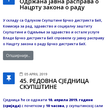
Одржана јавна расправа о
Нацрту закона о раду
У складу са Одлуком Скупштине Брчко дистрикта БиХ,
Комисија за рад, здравство и социјалну заштиту
Скупштине и Одјељење за здравство и остале услуге
Владе Брчко дистрикта БиХ спровели су јавну расправу
о Нацрту закона о раду Брчко дистрикта БиХ.
Опширније...
05 APRIL 2019
45. РЕДОВНA СЈЕДНИЦA
СКУПШТИНЕ
Сједница ће се одржати
10. априла 2019. године
(сриједа)
с почетком у
10 часова
, у скупштинској сали