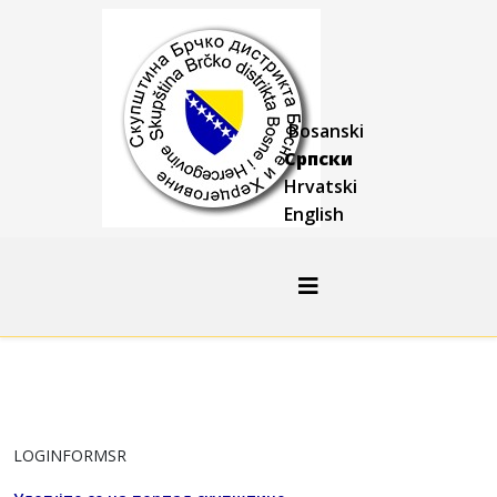
Bosanski
Српски
Hrvatski
English
LOGINFORMSR