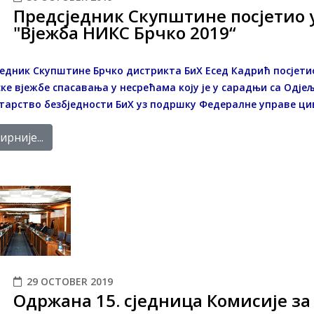
Предсједник Скупштине посјетио 
"Вјежба НИКС Брчко 2019“
едник Скупштине Брчко дистрикта БиХ Есед Кадрић посјети
ке вјежбе спасавања у несрећама коју је у сарадњи са Одје
тарство безбједности БиХ уз подршку Федералне управе ци
рније...
29 OCTOBER 2019
Одржана 15. сједница Комисије за