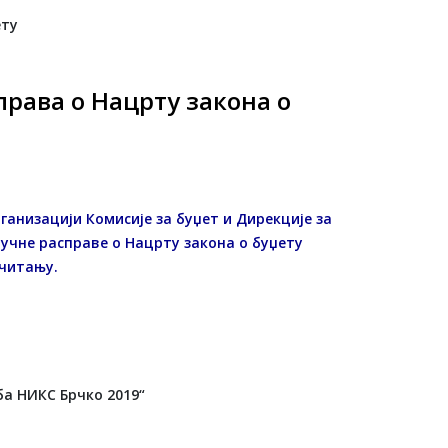
права о Нацрту закона о
ганизацији Комисије за буџет и Дирекције за
ручне расправе о
Нацрту закона о буџету
 читању.