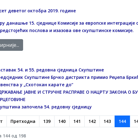
ет деветог октобра 2019. године
ру данашње 15. сједнице Комисије за европске интеграције
редстојећих послова и изазова ове скупштинске комисије.
рније...
ставак 54. и 55. редовна сједница Скупштине
едсједник Скупштине Брчко дистрикта примио Реџепа Бркић
венства у „Схотокан карате до“
ДРЖАВАЊE ЈАВНЕ И СТРУЧНЕ РАСПРАВЕ О НАЦРТУ ЗАКОНА О Б
ЕРЦЕГОВИНЕ
упштина започела 54. редовну сједницу
т
Претходна
139
140
141
142
143
144
1
 144 од 198