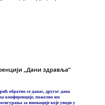
ренцији „Дани здравља“
ић обратио се данас, другог дана
ма конференције, пожелио им
осигурања за иновације које уводи у