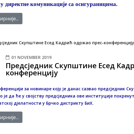
у директне комуникације са осигураницима.
рније...
01 NOVEMBER 2019
Предсједник Скупштине Есед Кадр
конференцију
ференцији за новинаре коју је данас сазвао предсједник С
о је да ће у својству предсједника ове институције покрену
тској дјелатности у Брчко дистрикту БиХ.
рније...