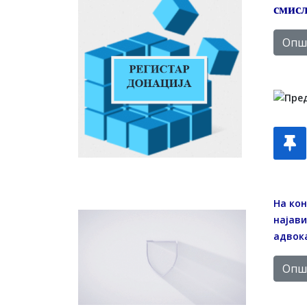
смисл
Опши
На кон
најави
адвока
Опши