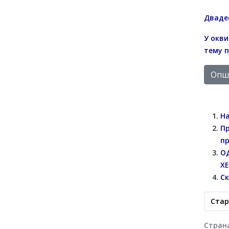
Двадес
У окви
тему п
Опши
На
Пр
пр
О
Х
Ск
Стар
Страна