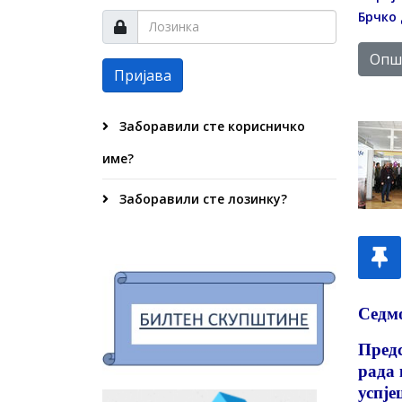
Брчко 
Опши
Пријава
Заборавили сте корисничко
име?
Заборавили сте лозинку?
Седмо
Предс
рада 
успје