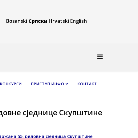
Bosanski
Српски
Hrvatski
English
КОНКУРСИ
ПРИСТУП ИНФО
КОНТАКТ
довне сједнице Скупштине
 одржана 55. редовна сједница Скупштине