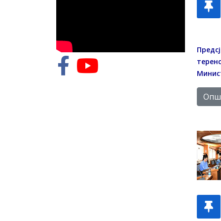
Предсј
теренс
Минис
Опши