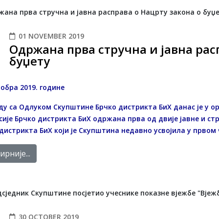
01 NOVEMBER 2019
Одржана прва стручна и јавна рас
буџету
тобра 2019. године
ду са Одлуком Скупштине Брчко дистрикта БиХ данас је у ор
ије Брчко дистрикта БиХ одржана прва од двије јавне и ст
 дистрикта БиХ
који је Скупштина недавно усвојила у првом
рније...
30 OCTOBER 2019