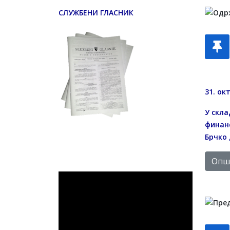
СЛУЖБЕНИ ГЛАСНИК
31. ок
У скла
финанс
Брчко
Опши