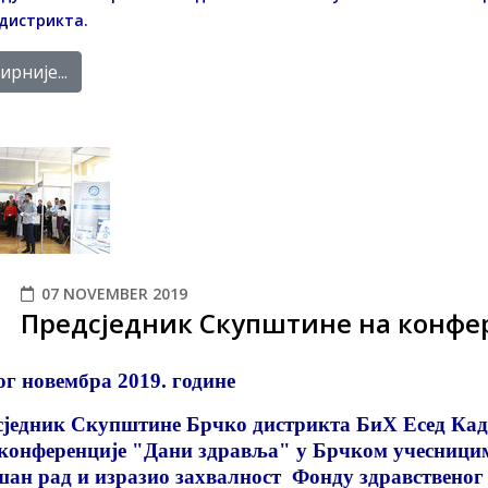
дистрикта.
рније...
07 NOVEMBER 2019
Предсједник Скупштине на конфе
г новембра 2019. године
једник Скупштине Брчко дистрикта БиХ Есед Кадр
конференције "Дани здравља" у Брчком учесници
шан рад и изразио захвалност Фонду здравственог 