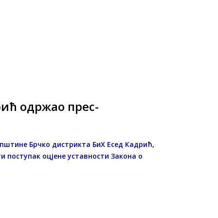
ић одржао прес-
купштине Брчко дистрикта БиХ Есед Кадрић,
ти поступак оцјене уставности Закона о