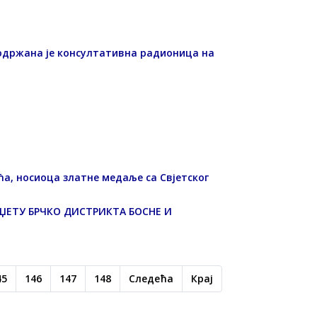
 одржана је консултативна радионица на
а, носиоца златне медаље са Свјетског
УЏЕТУ БРЧКО ДИСТРИКТА БОСНЕ И
45
146
147
148
Следећа
Крај