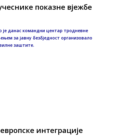
учеснике показне вјежбе
о је данас командни центар тродневне
љењем за јавну безбједност организовало
вилне заштите.
 европске интеграције